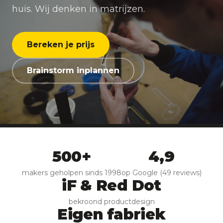
huis. Wij denken in matrijzen.
Bereken je prijs
Brainstorm inplannen
500+
4,9
makers geholpen sinds 1998
op Google (49 reviews)
iF & Red Dot
bekroond productdesign
Eigen fabriek