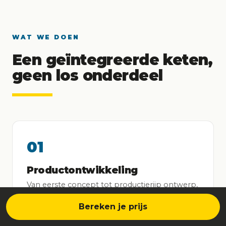
WAT WE DOEN
Een geïntegreerde keten,
geen los onderdeel
01
Productontwikkeling
Van eerste concept tot productierijp ontwerp,
in zes stappen.
Bereken je prijs
Bekijk
→