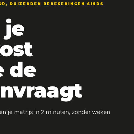
OR, DUIZENDEN BEREKENINGEN SINDS
 je
ost
e de
anvraagt
n en je matrijs in 2 minuten, zonder weken