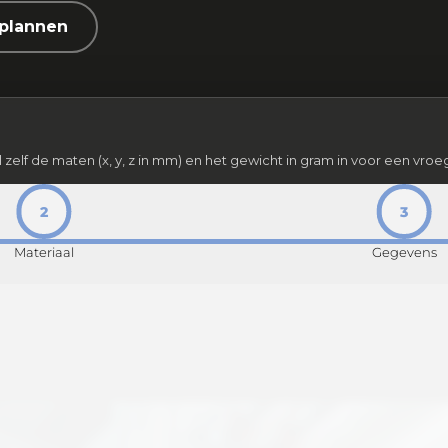
nplannen
l zelf de maten (x, y, z in mm) en het gewicht in gram in voor een vro