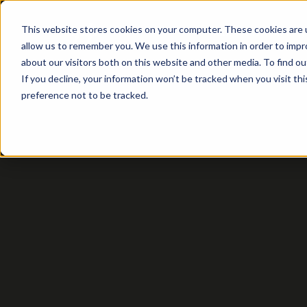
This website stores cookies on your computer. These cookies are u
Productontwikkeling
allow us to remember you. We use this information in order to imp
about our visitors both on this website and other media. To find ou
If you decline, your information won’t be tracked when you visit th
preference not to be tracked.