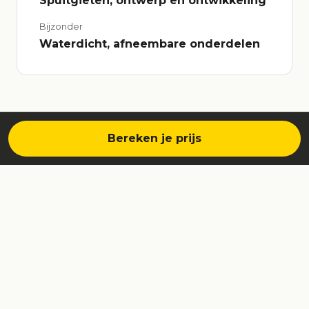
Spuitgieten, ontwerp en ontwikkeling
Bijzonder
Waterdicht, afneembare onderdelen
Bereken je prijs
WAT WE DEDEN
Onze aanpak
→
De dunste behuizing in zijn soort
ontworpen met intuïtief kleurgebruik.