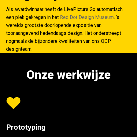
Als awardwinnaar heeft de LivePicture Go automatisch
een plek gekregen in het
Red Dot Design Museum
, ’s
werelds grootste doorlopende expositie van
toonaangevend hedendaags design. Het onderstreept
nogmaals de bijzondere kwaliteiten van ons QDP
designteam.
Onze werkwijze
Prototyping